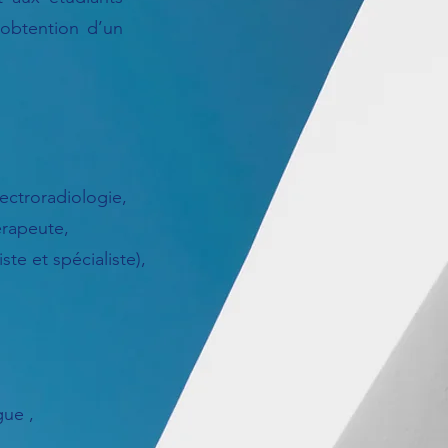
l’obtention d’un
ectroradiologie,
érapeute,
te et spécialiste),
ue ,