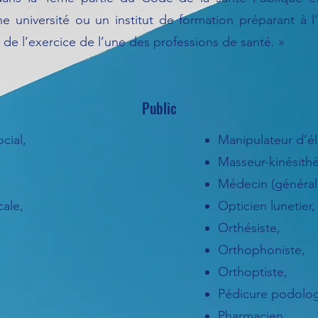
ne université ou un institut de formation préparant à 
de l’exercice de l’une des professions de santé. »
Public
cial,
Manipulateur d’él
,
Masseur-kinésith
Médecin (généralis
cale,
Opticien lunetier,
Orthésiste,
Orthophoniste,
Orthoptiste,
Pédicure podolog
Pharmacien,