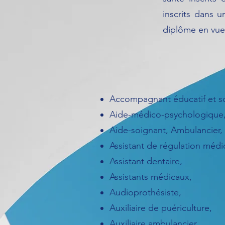
inscrits dans u
diplôme en vue 
Accompagnant éducatif et so
Aide-médico-psychologique
Aide-soignant, Ambulancier,
Assistant de régulation médi
Assistant dentaire,
Assistants médicaux,
Audioprothésiste,
Auxiliaire de puériculture,
Auxiliaire ambulancier,