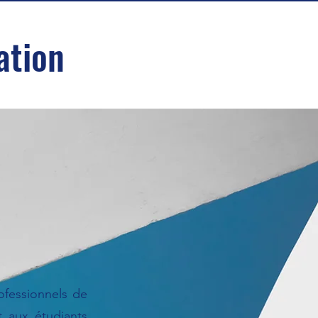
ation
rofessionnels de
t aux étudiants