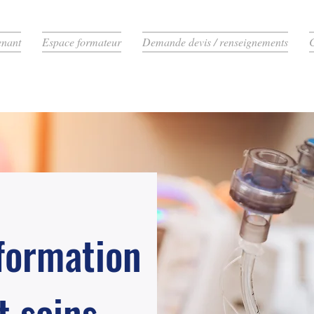
enant
Espace formateur
Demande devis / renseignements
 formation
t soins