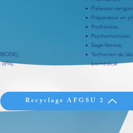
Préleveur sanguin
Préparateur en p
Prothésiste,
Psychomotricien,
Sage-femme,
 (IBODE),
Technicien de lab
 (IPA),
biomédical​
Recyclage AFGSU 2