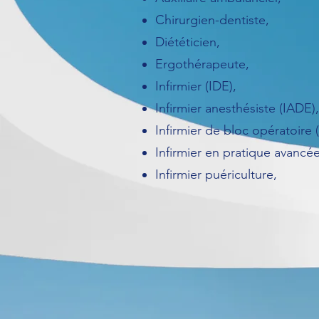
Chirurgien-dentiste,
Diététicien,
Ergothérapeute,
Infirmier (IDE),
Infirmier anesthésiste (IADE),
Infirmier de bloc opératoire
Infirmier en pratique avancée
Infirmier puériculture,