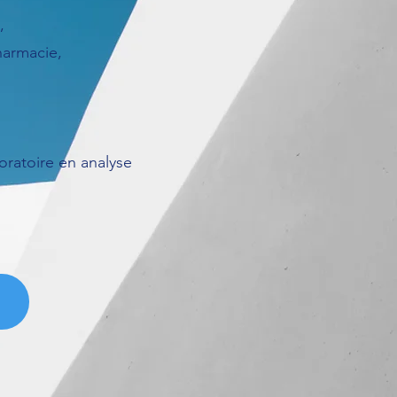
,
harmacie,
oratoire en analyse